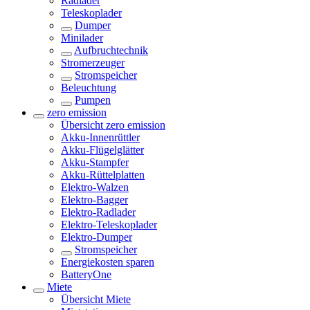
Radlader
Teleskoplader
Dumper
Minilader
Aufbruchtechnik
Stromerzeuger
Stromspeicher
Beleuchtung
Pumpen
zero emission
Übersicht
zero emission
Akku-Innenrüttler
Akku-Flügelglätter
Akku-Stampfer
Akku-Rüttelplatten
Elektro-Walzen
Elektro-Bagger
Elektro-Radlader
Elektro-Teleskoplader
Elektro-Dumper
Stromspeicher
Energiekosten sparen
BatteryOne
Miete
Übersicht
Miete