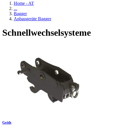
Home - AT
...
Bagger
Anbaugeräte Bagger
Schnellwechselsysteme
Geith