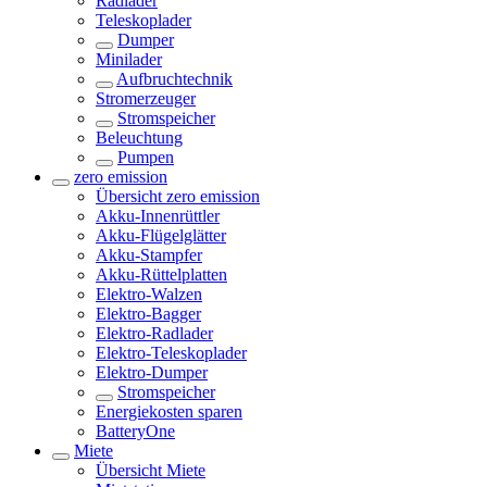
Radlader
Teleskoplader
Dumper
Minilader
Aufbruchtechnik
Stromerzeuger
Stromspeicher
Beleuchtung
Pumpen
zero emission
Übersicht
zero emission
Akku-Innenrüttler
Akku-Flügelglätter
Akku-Stampfer
Akku-Rüttelplatten
Elektro-Walzen
Elektro-Bagger
Elektro-Radlader
Elektro-Teleskoplader
Elektro-Dumper
Stromspeicher
Energiekosten sparen
BatteryOne
Miete
Übersicht
Miete