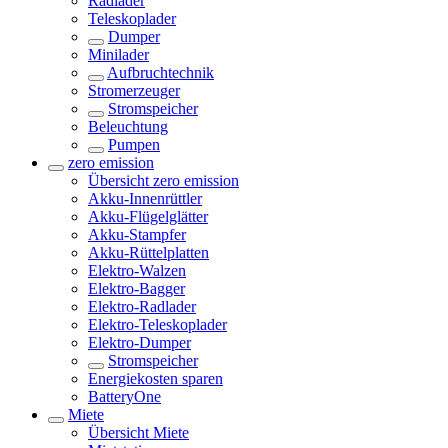
Radlader
Teleskoplader
Dumper
Minilader
Aufbruchtechnik
Stromerzeuger
Stromspeicher
Beleuchtung
Pumpen
zero emission
Übersicht
zero emission
Akku-Innenrüttler
Akku-Flügelglätter
Akku-Stampfer
Akku-Rüttelplatten
Elektro-Walzen
Elektro-Bagger
Elektro-Radlader
Elektro-Teleskoplader
Elektro-Dumper
Stromspeicher
Energiekosten sparen
BatteryOne
Miete
Übersicht
Miete