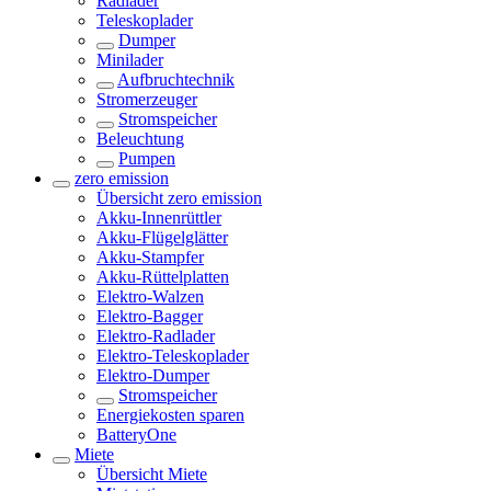
Radlader
Teleskoplader
Dumper
Minilader
Aufbruchtechnik
Stromerzeuger
Stromspeicher
Beleuchtung
Pumpen
zero emission
Übersicht
zero emission
Akku-Innenrüttler
Akku-Flügelglätter
Akku-Stampfer
Akku-Rüttelplatten
Elektro-Walzen
Elektro-Bagger
Elektro-Radlader
Elektro-Teleskoplader
Elektro-Dumper
Stromspeicher
Energiekosten sparen
BatteryOne
Miete
Übersicht
Miete