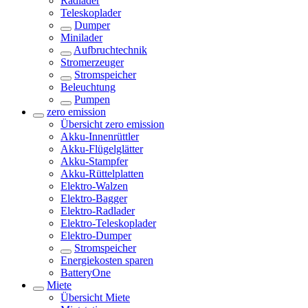
Radlader
Teleskoplader
Dumper
Minilader
Aufbruchtechnik
Stromerzeuger
Stromspeicher
Beleuchtung
Pumpen
zero emission
Übersicht
zero emission
Akku-Innenrüttler
Akku-Flügelglätter
Akku-Stampfer
Akku-Rüttelplatten
Elektro-Walzen
Elektro-Bagger
Elektro-Radlader
Elektro-Teleskoplader
Elektro-Dumper
Stromspeicher
Energiekosten sparen
BatteryOne
Miete
Übersicht
Miete