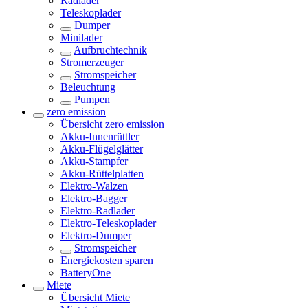
Radlader
Teleskoplader
Dumper
Minilader
Aufbruchtechnik
Stromerzeuger
Stromspeicher
Beleuchtung
Pumpen
zero emission
Übersicht
zero emission
Akku-Innenrüttler
Akku-Flügelglätter
Akku-Stampfer
Akku-Rüttelplatten
Elektro-Walzen
Elektro-Bagger
Elektro-Radlader
Elektro-Teleskoplader
Elektro-Dumper
Stromspeicher
Energiekosten sparen
BatteryOne
Miete
Übersicht
Miete