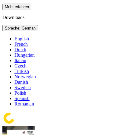
Mehr erfahren
Downloads
Sprache: German
English
French
Dutch
Hungarian
Italian
Czech
Turkish
Norwegian
Danish
Swedish
Polish
Spanish
Romanian