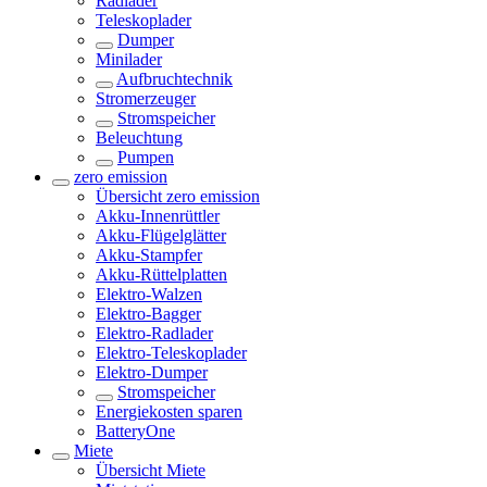
Radlader
Teleskoplader
Dumper
Minilader
Aufbruchtechnik
Stromerzeuger
Stromspeicher
Beleuchtung
Pumpen
zero emission
Übersicht
zero emission
Akku-Innenrüttler
Akku-Flügelglätter
Akku-Stampfer
Akku-Rüttelplatten
Elektro-Walzen
Elektro-Bagger
Elektro-Radlader
Elektro-Teleskoplader
Elektro-Dumper
Stromspeicher
Energiekosten sparen
BatteryOne
Miete
Übersicht
Miete