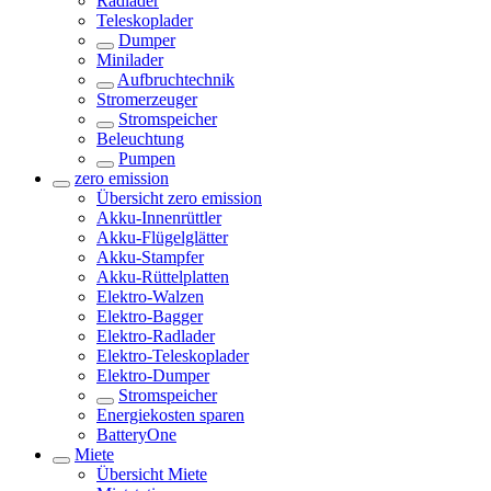
Radlader
Teleskoplader
Dumper
Minilader
Aufbruchtechnik
Stromerzeuger
Stromspeicher
Beleuchtung
Pumpen
zero emission
Übersicht
zero emission
Akku-Innenrüttler
Akku-Flügelglätter
Akku-Stampfer
Akku-Rüttelplatten
Elektro-Walzen
Elektro-Bagger
Elektro-Radlader
Elektro-Teleskoplader
Elektro-Dumper
Stromspeicher
Energiekosten sparen
BatteryOne
Miete
Übersicht
Miete