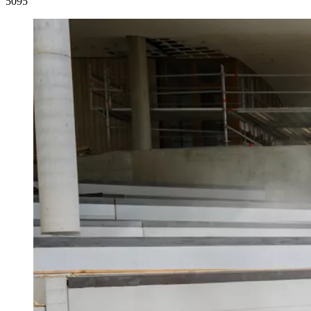
5
095