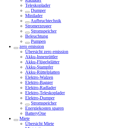
Radlader
Teleskoplader
Dumper
Minilader
Aufbruchtechnik
Stromerzeuger
Stromspeicher
Beleuchtung
Pumpen
zero emission
Übersicht
zero emission
Akku-Innenrüttler
Akku-Flügelglätter
Akku-Stampfer
Akku-Rüttelplatten
Elektro-Walzen
Elektro-Bagger
Elektro-Radlader
Elektro-Teleskoplader
Elektro-Dumper
Stromspeicher
Energiekosten sparen
BatteryOne
Miete
Übersicht
Miete