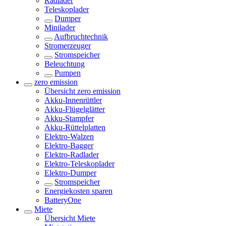
Radlader
Teleskoplader
Dumper
Minilader
Aufbruchtechnik
Stromerzeuger
Stromspeicher
Beleuchtung
Pumpen
zero emission
Übersicht
zero emission
Akku-Innenrüttler
Akku-Flügelglätter
Akku-Stampfer
Akku-Rüttelplatten
Elektro-Walzen
Elektro-Bagger
Elektro-Radlader
Elektro-Teleskoplader
Elektro-Dumper
Stromspeicher
Energiekosten sparen
BatteryOne
Miete
Übersicht
Miete