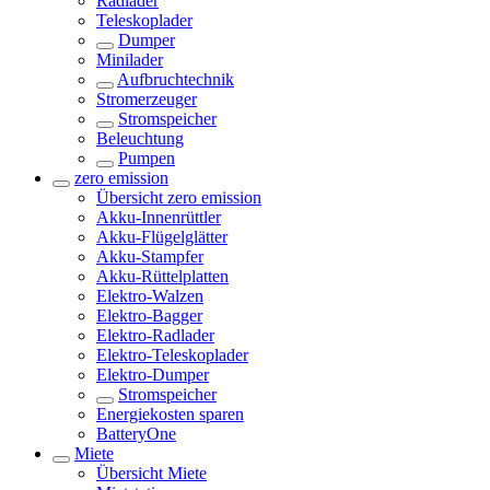
Radlader
Teleskoplader
Dumper
Minilader
Aufbruchtechnik
Stromerzeuger
Stromspeicher
Beleuchtung
Pumpen
zero emission
Übersicht
zero emission
Akku-Innenrüttler
Akku-Flügelglätter
Akku-Stampfer
Akku-Rüttelplatten
Elektro-Walzen
Elektro-Bagger
Elektro-Radlader
Elektro-Teleskoplader
Elektro-Dumper
Stromspeicher
Energiekosten sparen
BatteryOne
Miete
Übersicht
Miete