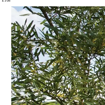
ET
08