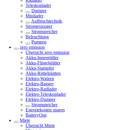
Radlader
Teleskoplader
Dumper
Minilader
Aufbruchtechnik
Stromerzeuger
Stromspeicher
Beleuchtung
Pumpen
zero emission
Übersicht
zero emission
Akku-Innenrüttler
Akku-Flügelglätter
Akku-Stampfer
Akku-Rüttelplatten
Elektro-Walzen
Elektro-Bagger
Elektro-Radlader
Elektro-Teleskoplader
Elektro-Dumper
Stromspeicher
Energiekosten sparen
BatteryOne
Miete
Übersicht
Miete