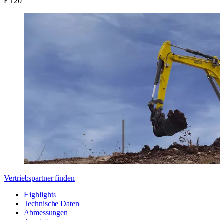
ET
20
Vertriebspartner finden
Highlights
Technische Daten
Abmessungen