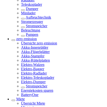
Radlader
Teleskoplader
Dumper
Minilader
Aufbruchtechnik
Stromerzeuger
Stromspeicher
Beleuchtung
Pumpen
zero emission
Übersicht
zero emission
Akku-Innenrüttler
Akku-Flügelglätter
Akku-Stampfer
Akku-Rüttelplatten
Elektro-Walzen
Elektro-Bagger
Elektro-Radlader
Elektro-Teleskoplader
Elektro-Dumper
Stromspeicher
Energiekosten sparen
BatteryOne
Miete
Übersicht
Miete