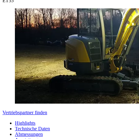
ET
35
Vertriebspartner finden
Highlights
Technische Daten
Abmessungen