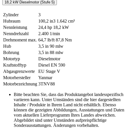
18,2 kW Dieselmotor (Stufe 5)
Zylinder
3
Hubraum
100,2 in3
1.642 cm³
Nennleistung
24,4 hp
18,2 kW
Nenndrehzahl
2.400 1/min
Drehmoment max.
64,7 lb/ft
87,8 Nm
Hub
3,5 in
90 mlw
Bohrung
3,5 in
88 mlw
Motortyp
Dieselmotor
Kraftstofftyp
Diesel EN 590
Abgasgrenzwerte
EU Stage V
Motorhersteller
Yanmar
Motorbezeichnung
3TNV88
Bitte beachten Sie, dass das Produktangebot landesspezifisch
variieren kann. Unter Umständen sind die hier dargestellten
Inhalte / Produkte in Ihrem Land nicht erhältlich. Ebenso
können die gezeigten Abbildungen, Ausstattungen und Daten
vom aktuellen Lieferprogramm Ihres Landes abweichen.
Abgebildet sind unter Umständen aufpreispflichtige
Sonderausstattungen. Änderungen vorbehalten.