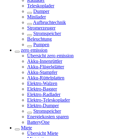
Radlader
Teleskoplader
Dumper
Minilader
Aufbruchtechnik
Stromerzeuger
Stromspeicher
Beleuchtung
Pumpen
zero emission
Übersicht
zero emission
Akku-Innenrüttler
Akku-Flügelglätter
Akku-Stampfer
Akku-Rüttelplatten
Elektro-Walzen
Elektro-Bagger
Elektro-Radlader
Elektro-Teleskoplader
Elektro-Dumper
Stromspeicher
Energiekosten sparen
BatteryOne
Miete
Übersicht
Miete