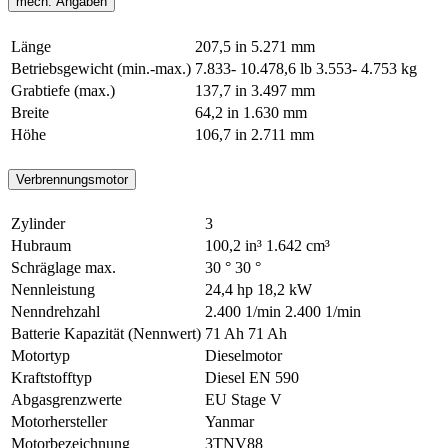
mech. Angaben
Länge
207,5 in
5.271 mm
Betriebsgewicht (min.-max.)
7.833- 10.478,6 lb
3.553- 4.753 kg
Grabtiefe (max.)
137,7 in
3.497 mm
Breite
64,2 in
1.630 mm
Höhe
106,7 in
2.711 mm
Verbrennungsmotor
Zylinder
3
Hubraum
100,2 in³
1.642 cm³
Schräglage max.
30 °
30 °
Nennleistung
24,4 hp
18,2 kW
Nenndrehzahl
2.400 1/min
2.400 1/min
Batterie Kapazität (Nennwert)
71 Ah
71 Ah
Motortyp
Dieselmotor
Kraftstofftyp
Diesel EN 590
Abgasgrenzwerte
EU Stage V
Motorhersteller
Yanmar
Motorbezeichnung
3TNV88