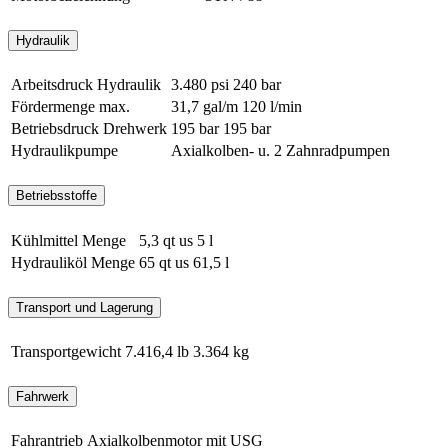
Hydraulik
Arbeitsdruck Hydraulik
3.480 psi
240 bar
Fördermenge max.
31,7 gal/m
120 l/min
Betriebsdruck Drehwerk
195 bar
195 bar
Hydraulikpumpe
Axialkolben- u. 2 Zahnradpumpen
Betriebsstoffe
Kühlmittel Menge
5,3 qt us
5 l
Hydrauliköl Menge
65 qt us
61,5 l
Transport und Lagerung
Transportgewicht
7.416,4 lb
3.364 kg
Fahrwerk
Fahrantrieb
Axialkolbenmotor mit USG