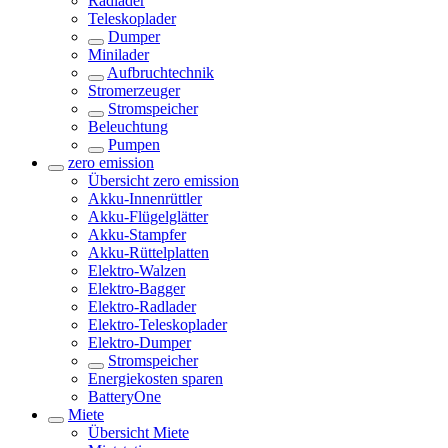
Radlader
Teleskoplader
Dumper
Minilader
Aufbruchtechnik
Stromerzeuger
Stromspeicher
Beleuchtung
Pumpen
zero emission
Übersicht
zero emission
Akku-Innenrüttler
Akku-Flügelglätter
Akku-Stampfer
Akku-Rüttelplatten
Elektro-Walzen
Elektro-Bagger
Elektro-Radlader
Elektro-Teleskoplader
Elektro-Dumper
Stromspeicher
Energiekosten sparen
BatteryOne
Miete
Übersicht
Miete