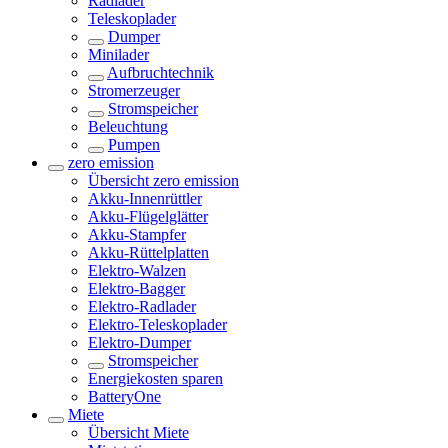
Radlader
Teleskoplader
Dumper
Minilader
Aufbruchtechnik
Stromerzeuger
Stromspeicher
Beleuchtung
Pumpen
zero emission
Übersicht
zero emission
Akku-Innenrüttler
Akku-Flügelglätter
Akku-Stampfer
Akku-Rüttelplatten
Elektro-Walzen
Elektro-Bagger
Elektro-Radlader
Elektro-Teleskoplader
Elektro-Dumper
Stromspeicher
Energiekosten sparen
BatteryOne
Miete
Übersicht
Miete