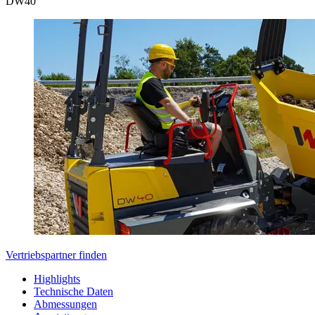
DW
40
Vertriebspartner finden
Highlights
Technische Daten
Abmessungen