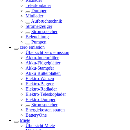
Radlader
Teleskoplader
Dumper
Minilader
Aufbruchtechnik
Stromerzeuger
Stromspeicher
Beleuchtung
Pumpen
zero emission
Übersicht
zero emission
Akku-Innenrüttler
Akku-Flügelglätter
Akku-Stampfer
Akku-Rüttelplatten
Elektro-Walzen
Elektro-Bagger
Elektro-Radlader
Elektro-Teleskoplader
Elektro-Dumper
Stromspeicher
Energiekosten sparen
BatteryOne
Miete
Übersicht
Miete