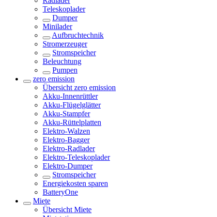
Radlader
Teleskoplader
Dumper
Minilader
Aufbruchtechnik
Stromerzeuger
Stromspeicher
Beleuchtung
Pumpen
zero emission
Übersicht
zero emission
Akku-Innenrüttler
Akku-Flügelglätter
Akku-Stampfer
Akku-Rüttelplatten
Elektro-Walzen
Elektro-Bagger
Elektro-Radlader
Elektro-Teleskoplader
Elektro-Dumper
Stromspeicher
Energiekosten sparen
BatteryOne
Miete
Übersicht
Miete