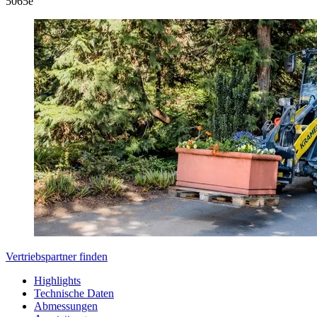
5065
e
Vertriebspartner finden
Highlights
Technische Daten
Abmessungen