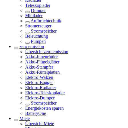
Radlader
Teleskoplader
Dumper
Minilader
Aufbruchtechnik
Stromerzeuger
Stromspeicher
Beleuchtung
Pumpen
zero emission
Übersicht
zero emission
Akku-Innenrüttler
Akku-Flügelglätter
Akku-Stampfer
Akku-Rüttelplatten
Elektro-Walzen
Elektro-Bagger
Elektro-Radlader
Elektro-Teleskoplader
Elektro-Dumper
Stromspeicher
Energiekosten sparen
BatteryOne
Miete
Übersicht
Miete