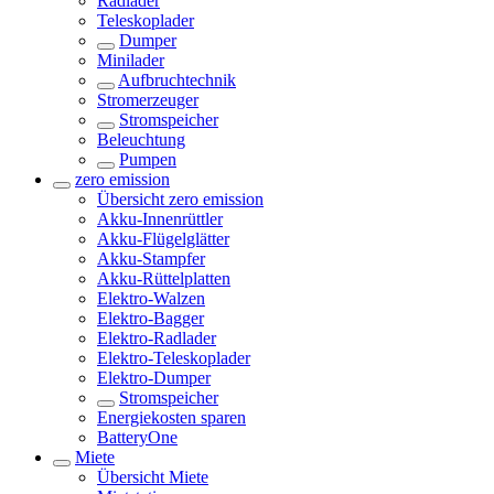
Radlader
Teleskoplader
Dumper
Minilader
Aufbruchtechnik
Stromerzeuger
Stromspeicher
Beleuchtung
Pumpen
zero emission
Übersicht
zero emission
Akku-Innenrüttler
Akku-Flügelglätter
Akku-Stampfer
Akku-Rüttelplatten
Elektro-Walzen
Elektro-Bagger
Elektro-Radlader
Elektro-Teleskoplader
Elektro-Dumper
Stromspeicher
Energiekosten sparen
BatteryOne
Miete
Übersicht
Miete