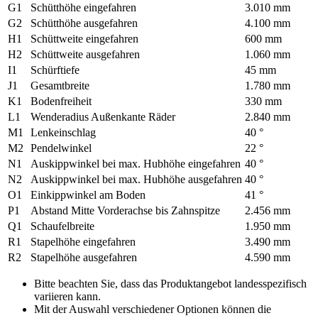
G1
Schütthöhe eingefahren
3.010 mm
G2
Schütthöhe ausgefahren
4.100 mm
H1
Schüttweite eingefahren
600 mm
H2
Schüttweite ausgefahren
1.060 mm
I1
Schürftiefe
45 mm
J1
Gesamtbreite
1.780 mm
K1
Bodenfreiheit
330 mm
L1
Wenderadius Außenkante Räder
2.840 mm
M1
Lenkeinschlag
40 °
M2
Pendelwinkel
22 °
N1
Auskippwinkel bei max. Hubhöhe eingefahren
40 °
N2
Auskippwinkel bei max. Hubhöhe ausgefahren
40 °
O1
Einkippwinkel am Boden
41 °
P1
Abstand Mitte Vorderachse bis Zahnspitze
2.456 mm
Q1
Schaufelbreite
1.950 mm
R1
Stapelhöhe eingefahren
3.490 mm
R2
Stapelhöhe ausgefahren
4.590 mm
Bitte beachten Sie, dass das Produktangebot landesspezifisch
variieren kann.
Mit der Auswahl verschiedener Optionen können die