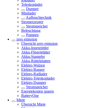
Radlader
Teleskoplader
Dumper
Minilader
Aufbruchtechnik
Stromerzeuger
Stromspeicher
Beleuchtung
Pumpen
zero emission
Übersicht
zero emission
Akku-Innenrüttler
Akku-Flügelglätter
Akku-Stampfer
Akku-Rüttelplatten
Elektro-Walzen
Elektro-Bagger
Elektro-Radlader
Elektro-Teleskoplader
Elektro-Dumper
Stromspeicher
Energiekosten sparen
BatteryOne
Miete
Übersicht
Miete