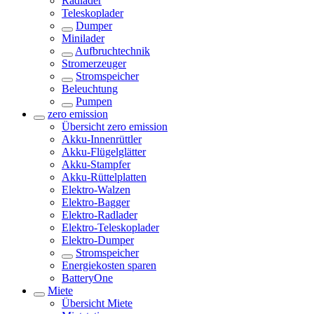
Radlader
Teleskoplader
Dumper
Minilader
Aufbruchtechnik
Stromerzeuger
Stromspeicher
Beleuchtung
Pumpen
zero emission
Übersicht
zero emission
Akku-Innenrüttler
Akku-Flügelglätter
Akku-Stampfer
Akku-Rüttelplatten
Elektro-Walzen
Elektro-Bagger
Elektro-Radlader
Elektro-Teleskoplader
Elektro-Dumper
Stromspeicher
Energiekosten sparen
BatteryOne
Miete
Übersicht
Miete