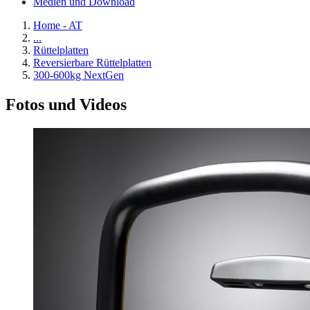
Medien und Download
Home - AT
...
Rüttelplatten
Reversierbare Rüttelplatten
300-600kg NextGen
Fotos und Videos