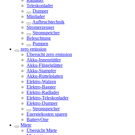
Radlader
Teleskoplader
Dumper
Minilader
Aufbruchtechnik
Stromerzeuger
Stromspeicher
Beleuchtung
Pumpen
zero emission
Übersicht
zero emission
Akku-Innenrüttler
Akku-Flügelglätter
Akku-Stampfer
Akku-Rüttelplatten
Elektro-Walzen
Elektro-Bagger
Elektro-Radlader
Elektro-Teleskoplader
Elektro-Dumper
Stromspeicher
Energiekosten sparen
BatteryOne
Miete
Übersicht
Miete