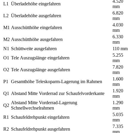
4.520
L1
Überladehöhe eingefahren
mm
6.820
L2
Überladehöhe ausgefahren
mm
4.030
M1
Ausschütthöhe eingefahren
mm
6.330
M2
Ausschütthöhe ausgefahren
mm
N1
Schüttweite ausgefahren
110 mm
5.255
O1
Tele Auszugslänge eingefahren
mm
7.820
O2
Tele Auszugslänge ausgefahren
mm
1.600
P1
Gesamthöhe Teleskoparm-Lagerung im Rahmen
mm
1.920
Q1
Abstand Mitte Vorderrad zur Schaufelvorderkante
mm
Abstand Mitte Vorderrad-Lagerung
1.290
Q2
Schnellwechselrahmen
mm
5.035
R1
Schaufeldrehpunkt eingefahren
mm
7.335
R2
Schaufeldrehpunkt ausgefahren
mm