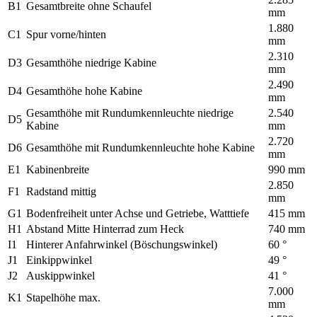
B1
Gesamtbreite ohne Schaufel
mm
1.880
C1
Spur vorne/hinten
mm
2.310
D3
Gesamthöhe niedrige Kabine
mm
2.490
D4
Gesamthöhe hohe Kabine
mm
Gesamthöhe mit Rundumkennleuchte niedrige
2.540
D5
Kabine
mm
2.720
D6
Gesamthöhe mit Rundumkennleuchte hohe Kabine
mm
E1
Kabinenbreite
990 mm
2.850
F1
Radstand mittig
mm
G1
Bodenfreiheit unter Achse und Getriebe, Watttiefe
415 mm
H1
Abstand Mitte Hinterrad zum Heck
740 mm
I1
Hinterer Anfahrwinkel (Böschungswinkel)
60 °
J1
Einkippwinkel
49 °
J2
Auskippwinkel
41 °
7.000
K1
Stapelhöhe max.
mm