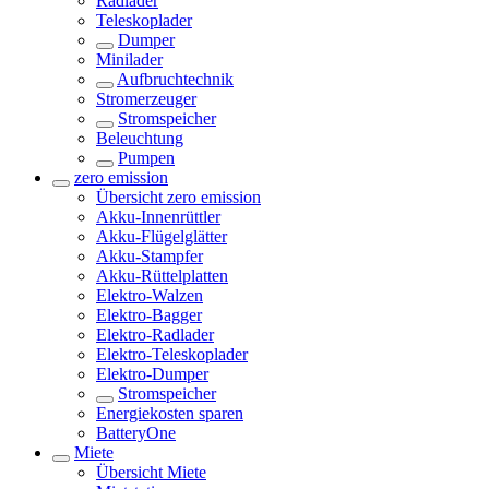
Radlader
Teleskoplader
Dumper
Minilader
Aufbruchtechnik
Stromerzeuger
Stromspeicher
Beleuchtung
Pumpen
zero emission
Übersicht
zero emission
Akku-Innenrüttler
Akku-Flügelglätter
Akku-Stampfer
Akku-Rüttelplatten
Elektro-Walzen
Elektro-Bagger
Elektro-Radlader
Elektro-Teleskoplader
Elektro-Dumper
Stromspeicher
Energiekosten sparen
BatteryOne
Miete
Übersicht
Miete