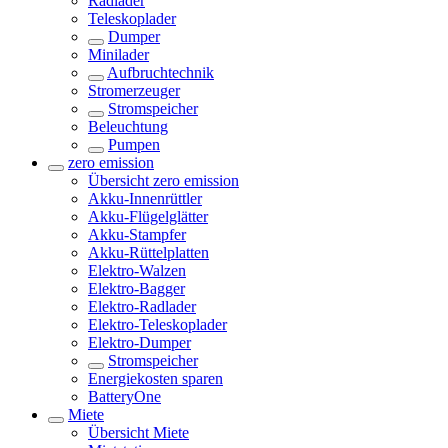
Radlader
Teleskoplader
Dumper
Minilader
Aufbruchtechnik
Stromerzeuger
Stromspeicher
Beleuchtung
Pumpen
zero emission
Übersicht
zero emission
Akku-Innenrüttler
Akku-Flügelglätter
Akku-Stampfer
Akku-Rüttelplatten
Elektro-Walzen
Elektro-Bagger
Elektro-Radlader
Elektro-Teleskoplader
Elektro-Dumper
Stromspeicher
Energiekosten sparen
BatteryOne
Miete
Übersicht
Miete