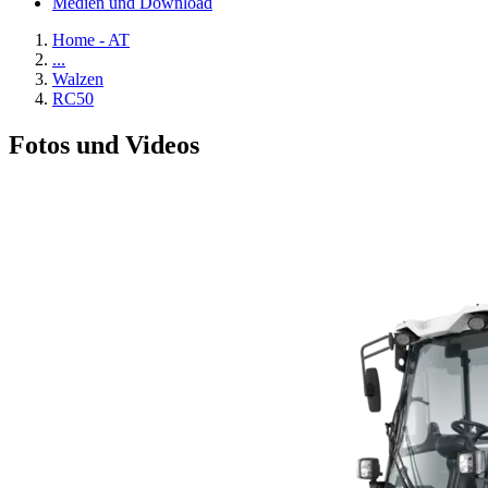
Medien und Download
Home - AT
...
Walzen
RC50
Fotos und Videos