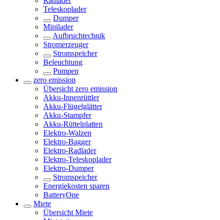
Radlader
Teleskoplader
Dumper
Minilader
Aufbruchtechnik
Stromerzeuger
Stromspeicher
Beleuchtung
Pumpen
zero emission
Übersicht
zero emission
Akku-Innenrüttler
Akku-Flügelglätter
Akku-Stampfer
Akku-Rüttelplatten
Elektro-Walzen
Elektro-Bagger
Elektro-Radlader
Elektro-Teleskoplader
Elektro-Dumper
Stromspeicher
Energiekosten sparen
BatteryOne
Miete
Übersicht
Miete