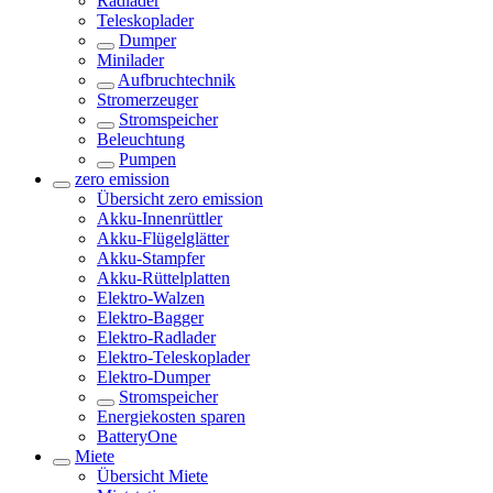
Radlader
Teleskoplader
Dumper
Minilader
Aufbruchtechnik
Stromerzeuger
Stromspeicher
Beleuchtung
Pumpen
zero emission
Übersicht
zero emission
Akku-Innenrüttler
Akku-Flügelglätter
Akku-Stampfer
Akku-Rüttelplatten
Elektro-Walzen
Elektro-Bagger
Elektro-Radlader
Elektro-Teleskoplader
Elektro-Dumper
Stromspeicher
Energiekosten sparen
BatteryOne
Miete
Übersicht
Miete