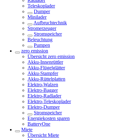
Radlader
Teleskoplader
Dumper
Minilader
Aufbruchtechnik
Stromerzeuger
Stromspeicher
Beleuchtung
Pumpen
zero emission
Übersicht
zero emission
Akku-Innenrüttler
Akku-Flügelglätter
Akku-Stampfer
Akku-Rüttelplatten
Elektro-Walzen
Elektro-Bagger
Elektro-Radlader
Elektro-Teleskoplader
Elektro-Dumper
Stromspeicher
Energiekosten sparen
BatteryOne
Miete
Übersicht
Miete