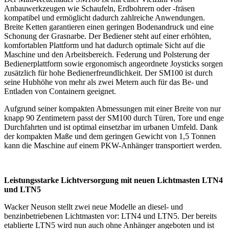
Anbauwerkzeugen wie Schaufeln, Erdbohrern oder -fräsen
kompatibel und ermöglicht dadurch zahlreiche Anwendungen.
Breite Ketten garantieren einen geringen Bodenandruck und eine
Schonung der Grasnarbe. Der Bediener steht auf einer erhöhten,
komfortablen Plattform und hat dadurch optimale Sicht auf die
Maschine und den Arbeitsbereich. Federung und Polsterung der
Bedienerplattform sowie ergonomisch angeordnete Joysticks sorgen
zusätzlich für hohe Bedienerfreundlichkeit. Der SM100 ist durch
seine Hubhöhe von mehr als zwei Metern auch für das Be- und
Entladen von Containern geeignet.
Aufgrund seiner kompakten Abmessungen mit einer Breite von nur
knapp 90 Zentimetern passt der SM100 durch Türen, Tore und enge
Durchfahrten und ist optimal einsetzbar im urbanen Umfeld. Dank
der kompakten Maße und dem geringen Gewicht von 1,5 Tonnen
kann die Maschine auf einem PKW-Anhänger transportiert werden.
Leistungsstarke Lichtversorgung mit neuen Lichtmasten LTN4
und LTN5
Wacker Neuson stellt zwei neue Modelle an diesel- und
benzinbetriebenen Lichtmasten vor: LTN4 und LTN5. Der bereits
etablierte LTN5 wird nun auch ohne Anhänger angeboten und ist