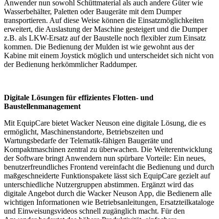
Anwender nun sowohl Schüttmaterial als auch andere Güter wie
Wasserbehälter, Paletten oder Baugeräte mit dem Dumper
transportieren. Auf diese Weise können die Einsatzmöglichkeiten
erweitert, die Auslastung der Maschine gesteigert und die Dumper
z.B. als LKW-Ersatz auf der Baustelle noch flexibler zum Einsatz
kommen. Die Bedienung der Mulden ist wie gewohnt aus der
Kabine mit einem Joystick möglich und unterscheidet sich nicht von
der Bedienung herkömmlicher Raddumper.
Digitale Lösungen für effizientes Flotten- und
Baustellenmanagement
Mit EquipCare bietet Wacker Neuson eine digitale Lösung, die es
ermöglicht, Maschinenstandorte, Betriebszeiten und
Wartungsbedarfe der Telematik-fähigen Baugeräte und
Kompaktmaschinen zentral zu überwachen. Die Weiterentwicklung
der Software bringt Anwendern nun spürbare Vorteile: Ein neues,
benutzerfreundliches Frontend vereinfacht die Bedienung und durch
maßgeschneiderte Funktionspakete lässt sich EquipCare gezielt auf
unterschiedliche Nutzergruppen abstimmen. Ergänzt wird das
digitale Angebot durch die Wacker Neuson App, die Bedienern alle
wichtigen Informationen wie Betriebsanleitungen, Ersatzteilkataloge
und Einweisungsvideos schnell zugänglich macht. Für den