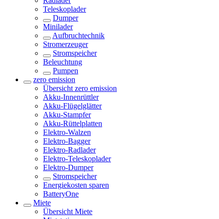
Radlader
Teleskoplader
Dumper
Minilader
Aufbruchtechnik
Stromerzeuger
Stromspeicher
Beleuchtung
Pumpen
zero emission
Übersicht
zero emission
Akku-Innenrüttler
Akku-Flügelglätter
Akku-Stampfer
Akku-Rüttelplatten
Elektro-Walzen
Elektro-Bagger
Elektro-Radlader
Elektro-Teleskoplader
Elektro-Dumper
Stromspeicher
Energiekosten sparen
BatteryOne
Miete
Übersicht
Miete