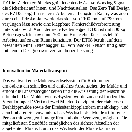
EZ10e. Zudem erhöht das grün leuchtende Active Working Signal
die Sicherheit auf Innen- und Nachtbaustellen. Das Zero Tail Design
des EZ10e sorgt für sicheres Arbeiten auf engstem Raum, was auch
durch ein Teleskopfahrwerk, das sich von 1100 mm auf 790 mm
verjüngen lässt sowie eine klappbare Planierschildverbreiterung
unterstützt wird. Auch der neue Kettenbagger ET08 ist mit 800 kg
Betriebsgewicht sowie nur 700 mm Breite ebenfalls speziell für
Arbeiten auf engem Raum konzipiert. Der ET08 beruht auf dem
bewährten Mini-Kettenbagger 803 von Wacker Neuson und glänzt
mit neuem Design sowie vertraut hoher Leistung.
Innovation im Materialtransport
Das weltweit erste Muldenwechselsystem für Raddumper
ermöglicht ein schnelles und einfaches Austauschen der Mulde und
erhöht die Einsatzmöglichkeiten und die Auslastung der Maschine
erheblich. Das Muldenwechselsystem wurde zunächst für den Dual
View Dumper DV60 mit zwei Mulden konzipiert: der etablierten
Drehkippmulde sowie der Dreiseitenkippplattform mit abklapp- und
abnehmbaren Seitenwänden. Das Wechseln der Mulde ist für eine
Person mit wenigen Handgriffen und ohne Werkzeug möglich. Die
mitgelieferten Standfüße ermöglichen das sichere Abstellen der
abgebauten Mulde. Durch das Wechseln der Mulde kann der