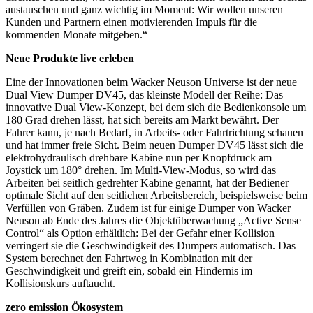
austauschen und ganz wichtig im Moment: Wir wollen unseren
Kunden und Partnern einen motivierenden Impuls für die
kommenden Monate mitgeben.“
Neue Produkte live erleben
Eine der Innovationen beim Wacker Neuson Universe ist der neue
Dual View Dumper DV45, das kleinste Modell der Reihe: Das
innovative Dual View-Konzept, bei dem sich die Bedienkonsole um
180 Grad drehen lässt, hat sich bereits am Markt bewährt. Der
Fahrer kann, je nach Bedarf, in Arbeits- oder Fahrtrichtung schauen
und hat immer freie Sicht. Beim neuen Dumper DV45 lässt sich die
elektrohydraulisch drehbare Kabine nun per Knopfdruck am
Joystick um 180° drehen. Im Multi-View-Modus, so wird das
Arbeiten bei seitlich gedrehter Kabine genannt, hat der Bediener
optimale Sicht auf den seitlichen Arbeitsbereich, beispielsweise beim
Verfüllen von Gräben. Zudem ist für einige Dumper von Wacker
Neuson ab Ende des Jahres die Objektüberwachung „Active Sense
Control“ als Option erhältlich: Bei der Gefahr einer Kollision
verringert sie die Geschwindigkeit des Dumpers automatisch. Das
System berechnet den Fahrtweg in Kombination mit der
Geschwindigkeit und greift ein, sobald ein Hindernis im
Kollisionskurs auftaucht.
zero emission Ökosystem