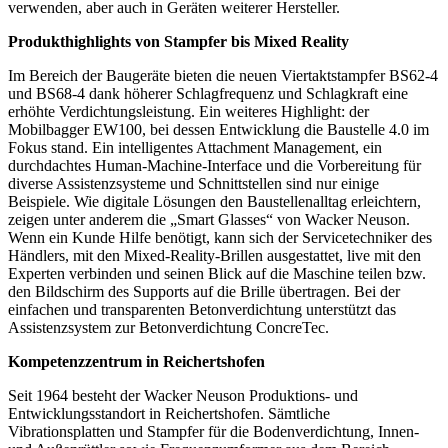
verwenden, aber auch in Geräten weiterer Hersteller.
Produkthighlights von Stampfer bis Mixed Reality
Im Bereich der Baugeräte bieten die neuen Viertaktstampfer BS62-4
und BS68-4 dank höherer Schlagfrequenz und Schlagkraft eine
erhöhte Verdichtungsleistung. Ein weiteres Highlight: der
Mobilbagger EW100, bei dessen Entwicklung die Baustelle 4.0 im
Fokus stand. Ein intelligentes Attachment Management, ein
durchdachtes Human-Machine-Interface und die Vorbereitung für
diverse Assistenzsysteme und Schnittstellen sind nur einige
Beispiele. Wie digitale Lösungen den Baustellenalltag erleichtern,
zeigen unter anderem die „Smart Glasses“ von Wacker Neuson.
Wenn ein Kunde Hilfe benötigt, kann sich der Servicetechniker des
Händlers, mit den Mixed-Reality-Brillen ausgestattet, live mit den
Experten verbinden und seinen Blick auf die Maschine teilen bzw.
den Bildschirm des Supports auf die Brille übertragen. Bei der
einfachen und transparenten Betonverdichtung unterstützt das
Assistenzsystem zur Betonverdichtung ConcreTec.
Kompetenzzentrum in Reichertshofen
Seit 1964 besteht der Wacker Neuson Produktions- und
Entwicklungsstandort in Reichertshofen. Sämtliche
Vibrationsplatten und Stampfer für die Bodenverdichtung, Innen-