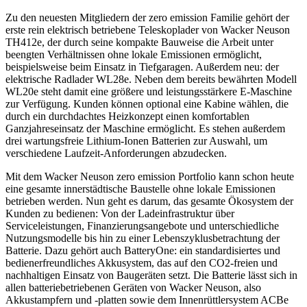
Zu den neuesten Mitgliedern der zero emission Familie gehört der
erste rein elektrisch betriebene Teleskoplader von Wacker Neuson
TH412e, der durch seine kompakte Bauweise die Arbeit unter
beengten Verhältnissen ohne lokale Emissionen ermöglicht,
beispielsweise beim Einsatz in Tiefgaragen. Außerdem neu: der
elektrische Radlader WL28e. Neben dem bereits bewährten Modell
WL20e steht damit eine größere und leistungsstärkere E-Maschine
zur Verfügung. Kunden können optional eine Kabine wählen, die
durch ein durchdachtes Heizkonzept einen komfortablen
Ganzjahreseinsatz der Maschine ermöglicht. Es stehen außerdem
drei wartungsfreie Lithium-Ionen Batterien zur Auswahl, um
verschiedene Laufzeit-Anforderungen abzudecken.
Mit dem Wacker Neuson zero emission Portfolio kann schon heute
eine gesamte innerstädtische Baustelle ohne lokale Emissionen
betrieben werden. Nun geht es darum, das gesamte Ökosystem der
Kunden zu bedienen: Von der Ladeinfrastruktur über
Serviceleistungen, Finanzierungsangebote und unterschiedliche
Nutzungsmodelle bis hin zu einer Lebenszyklusbetrachtung der
Batterie. Dazu gehört auch BatteryOne: ein standardisiertes und
bedienerfreundliches Akkusystem, das auf den CO2-freien und
nachhaltigen Einsatz von Baugeräten setzt. Die Batterie lässt sich in
allen batteriebetriebenen Geräten von Wacker Neuson, also
Akkustampfern und -platten sowie dem Innenrüttlersystem ACBe