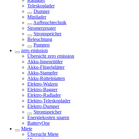
Radlader
Teleskoplader
Dumper
Minilader
Aufbruchtechnik
Stromerzeuger
Stromspeicher
Beleuchtung
Pumpen
zero emission
Übersicht
zero emission
Akku-Innenrüttler
Akku-Flügelglätter
Akku-Stampfer
Akku-Rüttelplatten
Elektro-Walzen
Elektro-Bagger
Elektro-Radlader
Elektro-Teleskoplader
Elektro-Dumper
Stromspeicher
Energiekosten sparen
BatteryOne
Miete
Übersicht
Miete