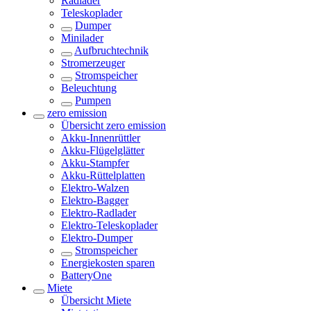
Radlader
Teleskoplader
Dumper
Minilader
Aufbruchtechnik
Stromerzeuger
Stromspeicher
Beleuchtung
Pumpen
zero emission
Übersicht
zero emission
Akku-Innenrüttler
Akku-Flügelglätter
Akku-Stampfer
Akku-Rüttelplatten
Elektro-Walzen
Elektro-Bagger
Elektro-Radlader
Elektro-Teleskoplader
Elektro-Dumper
Stromspeicher
Energiekosten sparen
BatteryOne
Miete
Übersicht
Miete