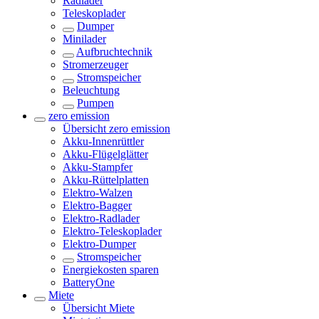
Radlader
Teleskoplader
Dumper
Minilader
Aufbruchtechnik
Stromerzeuger
Stromspeicher
Beleuchtung
Pumpen
zero emission
Übersicht
zero emission
Akku-Innenrüttler
Akku-Flügelglätter
Akku-Stampfer
Akku-Rüttelplatten
Elektro-Walzen
Elektro-Bagger
Elektro-Radlader
Elektro-Teleskoplader
Elektro-Dumper
Stromspeicher
Energiekosten sparen
BatteryOne
Miete
Übersicht
Miete