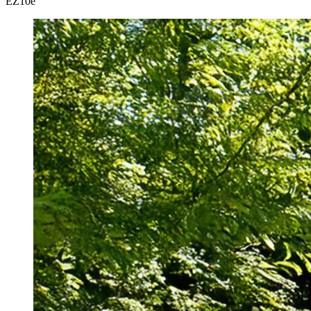
EZ
10e