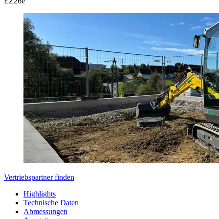
EZ
26e
Vertriebspartner finden
Highlights
Technische Daten
Abmessungen