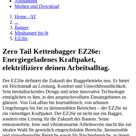
Ausstattung
Medien und Download
Home - AT
...
Bagger
Minibagger bis 6t
EZ26e
Zero Tail Kettenbagger EZ26e:
Energiegeladenes Kraftpaket,
elektrifiziere deinen Arbeitsalltag.
Der EZ26e definiert die Zukunft des Baggerbetriebs neu. Er bietet
ein Höchstmaß an Leistung, Komfort und Umweltfreundlichkeit.
Sein beeindruckendes Design und seine innovative Technologie
ermöglichen es ihm, in den anspruchsvollsten Einsatzgebieten zu
glänzen. Von GaLaBau bis Innenabbruch, von urbanen
Umgebungen bis hin zu lärmsensiblen Bereichen – der EZ26e ist
ein vielseitiges Kraftpaket. Der EZ26e ist nicht nur ein Bagger,
sondern eine Lösung für die Zukunft des Bauens. Seine
emissionsfreie, leise und vibrationsarme Arbeitsweise macht ihn zur
idealen Wahl für gesetzlich eingeschränkte Bereiche, lärmsensible
und umweltsensible Bereiche sowie für Nischenbereiche, in denen