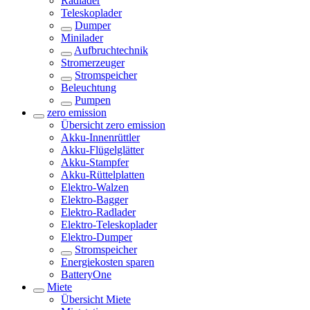
Radlader
Teleskoplader
Dumper
Minilader
Aufbruchtechnik
Stromerzeuger
Stromspeicher
Beleuchtung
Pumpen
zero emission
Übersicht
zero emission
Akku-Innenrüttler
Akku-Flügelglätter
Akku-Stampfer
Akku-Rüttelplatten
Elektro-Walzen
Elektro-Bagger
Elektro-Radlader
Elektro-Teleskoplader
Elektro-Dumper
Stromspeicher
Energiekosten sparen
BatteryOne
Miete
Übersicht
Miete