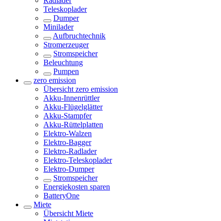
Radlader
Teleskoplader
Dumper
Minilader
Aufbruchtechnik
Stromerzeuger
Stromspeicher
Beleuchtung
Pumpen
zero emission
Übersicht
zero emission
Akku-Innenrüttler
Akku-Flügelglätter
Akku-Stampfer
Akku-Rüttelplatten
Elektro-Walzen
Elektro-Bagger
Elektro-Radlader
Elektro-Teleskoplader
Elektro-Dumper
Stromspeicher
Energiekosten sparen
BatteryOne
Miete
Übersicht
Miete