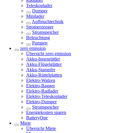
Radlader
Teleskoplader
Dumper
Minilader
Aufbruchtechnik
Stromerzeuger
Stromspeicher
Beleuchtung
Pumpen
zero emission
Übersicht
zero emission
Akku-Innenrüttler
Akku-Flügelglätter
Akku-Stampfer
Akku-Rüttelplatten
Elektro-Walzen
Elektro-Bagger
Elektro-Radlader
Elektro-Teleskoplader
Elektro-Dumper
Stromspeicher
Energiekosten sparen
BatteryOne
Miete
Übersicht
Miete