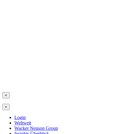
×
×
Login
Weltweit
Wacker Neuson Group
Insights Überblick