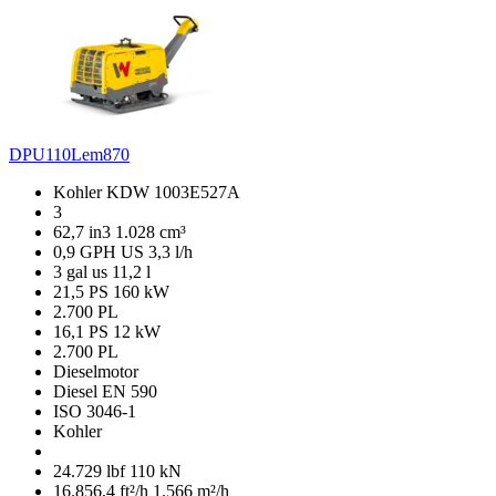
DPU110Lem870
Kohler KDW 1003E527A
3
62,7 in3
1.028 cm³
0,9 GPH US
3,3 l/h
3 gal us
11,2 l
21,5 PS
160 kW
2.700 PL
16,1 PS
12 kW
2.700 PL
Dieselmotor
Diesel EN 590
ISO 3046-1
Kohler
24.729 lbf
110 kN
16.856,4 ft²/h
1.566 m²/h