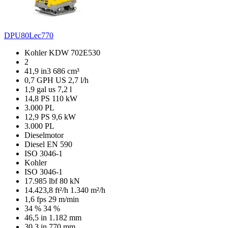
DPU80Lec770
Kohler KDW 702E530
2
41,9 in3
686 cm³
0,7 GPH US
2,7 l/h
1,9 gal us
7,2 l
14,8 PS
110 kW
3.000 PL
12,9 PS
9,6 kW
3.000 PL
Dieselmotor
Diesel EN 590
ISO 3046-1
Kohler
ISO 3046-1
17.985 lbf
80 kN
14.423,8 ft²/h
1.340 m²/h
1,6 fps
29 m/min
34 %
34 %
46,5 in
1.182 mm
30,3 in
770 mm