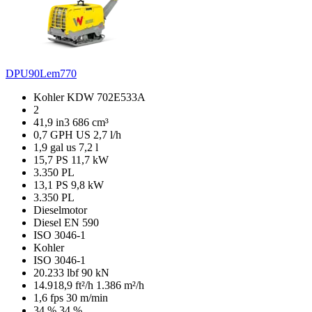
DPU90Lem770
Kohler KDW 702E533A
2
41,9 in3
686 cm³
0,7 GPH US
2,7 l/h
1,9 gal us
7,2 l
15,7 PS
11,7 kW
3.350 PL
13,1 PS
9,8 kW
3.350 PL
Dieselmotor
Diesel EN 590
ISO 3046-1
Kohler
ISO 3046-1
20.233 lbf
90 kN
14.918,9 ft²/h
1.386 m²/h
1,6 fps
30 m/min
34 %
34 %