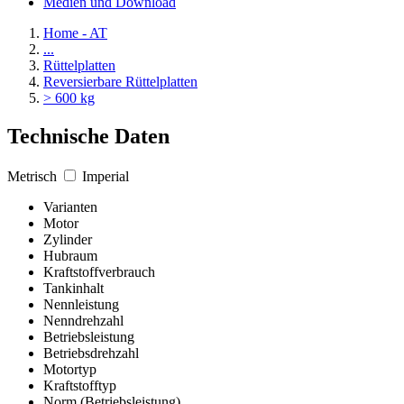
Medien und Download
Home - AT
...
Rüttelplatten
Reversierbare Rüttelplatten
> 600 kg
Technische Daten
Metrisch
Imperial
Varianten
Motor
Zylinder
Hubraum
Kraftstoffverbrauch
Tankinhalt
Nennleistung
Nenndrehzahl
Betriebsleistung
Betriebsdrehzahl
Motortyp
Kraftstofftyp
Norm (Betriebsleistung)