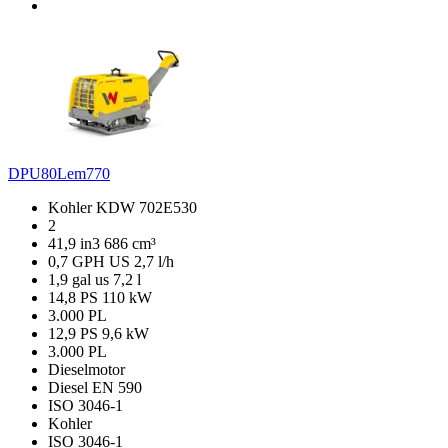
DPU80Lem770
Kohler KDW 702E530
2
41,9 in3
686 cm³
0,7 GPH US
2,7 l/h
1,9 gal us
7,2 l
14,8 PS
110 kW
3.000 PL
12,9 PS
9,6 kW
3.000 PL
Dieselmotor
Diesel EN 590
ISO 3046-1
Kohler
ISO 3046-1