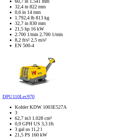
60,7 in
1.541 mm
32,4 in
822 mm
0,6 in
14 mm
1.792,4 lb
813 kg
32,7 in
830 mm
21,5 hp
16 kW
2.700 1/min
2.700 1/min
8,2 ft/s²
2,5 m/s²
EN 500-4
DPU110Lec970
Kohler KDW 1003E527A
3
62,7 in3
1.028 cm³
0,9 GPH US
3,3 l/h
3 gal us
11,2 l
21,5 PS
160 kW