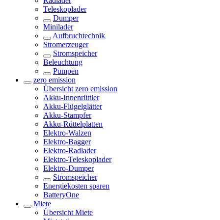
Radlader
Teleskoplader
Dumper
Minilader
Aufbruchtechnik
Stromerzeuger
Stromspeicher
Beleuchtung
Pumpen
zero emission
Übersicht
zero emission
Akku-Innenrüttler
Akku-Flügelglätter
Akku-Stampfer
Akku-Rüttelplatten
Elektro-Walzen
Elektro-Bagger
Elektro-Radlader
Elektro-Teleskoplader
Elektro-Dumper
Stromspeicher
Energiekosten sparen
BatteryOne
Miete
Übersicht
Miete