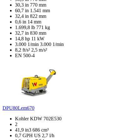
30,3 in
770 mm
60,7 in
1.541 mm
32,4 in
822 mm
0,6 in
14 mm
1.699,8 lb
771 kg
32,7 in
830 mm
14,8 hp
11 kW
3.000 1/min
3.000 1/min
8,2 ft/s²
2,5 m/s²
EN 500-4
DPU80Lem670
Kohler KDW 702E530
2
41,9 in3
686 cm³
0,7 GPH US
2,7 l/h