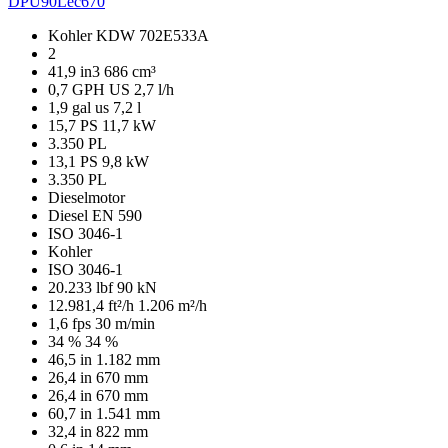
DPU90Lec670
Kohler KDW 702E533A
2
41,9 in3
686 cm³
0,7 GPH US
2,7 l/h
1,9 gal us
7,2 l
15,7 PS
11,7 kW
3.350 PL
13,1 PS
9,8 kW
3.350 PL
Dieselmotor
Diesel EN 590
ISO 3046-1
Kohler
ISO 3046-1
20.233 lbf
90 kN
12.981,4 ft²/h
1.206 m²/h
1,6 fps
30 m/min
34 %
34 %
46,5 in
1.182 mm
26,4 in
670 mm
26,4 in
670 mm
60,7 in
1.541 mm
32,4 in
822 mm