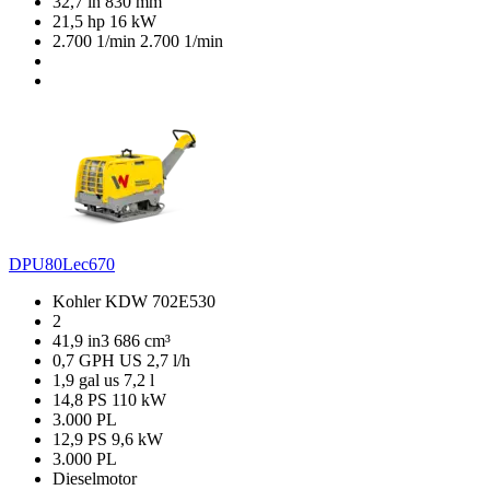
32,7 in
830 mm
21,5 hp
16 kW
2.700 1/min
2.700 1/min
DPU80Lec670
Kohler KDW 702E530
2
41,9 in3
686 cm³
0,7 GPH US
2,7 l/h
1,9 gal us
7,2 l
14,8 PS
110 kW
3.000 PL
12,9 PS
9,6 kW
3.000 PL
Dieselmotor