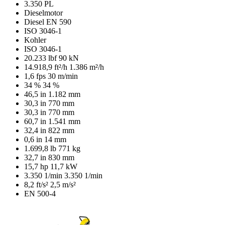
3.350 PL
Dieselmotor
Diesel EN 590
ISO 3046-1
Kohler
ISO 3046-1
20.233 lbf
90 kN
14.918,9 ft²/h
1.386 m²/h
1,6 fps
30 m/min
34 %
34 %
46,5 in
1.182 mm
30,3 in
770 mm
30,3 in
770 mm
60,7 in
1.541 mm
32,4 in
822 mm
0,6 in
14 mm
1.699,8 lb
771 kg
32,7 in
830 mm
15,7 hp
11,7 kW
3.350 1/min
3.350 1/min
8,2 ft/s²
2,5 m/s²
EN 500-4