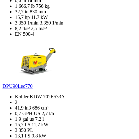
0,6 in
14 mm
1.666,7 lb
756 kg
32,7 in
830 mm
15,7 hp
11,7 kW
3.350 1/min
3.350 1/min
8,2 ft/s²
2,5 m/s²
EN 500-4
DPU90Lec770
Kohler KDW 702E533A
2
41,9 in3
686 cm³
0,7 GPH US
2,7 l/h
1,9 gal us
7,2 l
15,7 PS
11,7 kW
3.350 PL
13,1 PS
9,8 kW