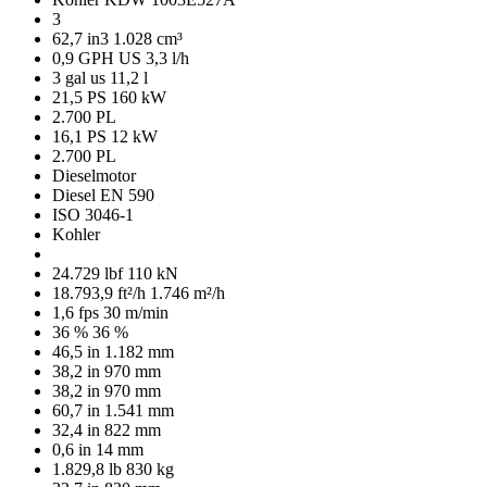
3
62,7 in3
1.028 cm³
0,9 GPH US
3,3 l/h
3 gal us
11,2 l
21,5 PS
160 kW
2.700 PL
16,1 PS
12 kW
2.700 PL
Dieselmotor
Diesel EN 590
ISO 3046-1
Kohler
24.729 lbf
110 kN
18.793,9 ft²/h
1.746 m²/h
1,6 fps
30 m/min
36 %
36 %
46,5 in
1.182 mm
38,2 in
970 mm
38,2 in
970 mm
60,7 in
1.541 mm
32,4 in
822 mm
0,6 in
14 mm
1.829,8 lb
830 kg