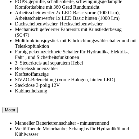
FOPS-geprüfte, schallisolierte, schwingungsgedämpfte
Komfortkabine mit 360 Grad Rundumsicht
Arbeitsscheinwerfer 2x LED Basic vorne (1000 Lm),
Arbeitsscheinwerfer 1x LED Basic hinten (1000 Lm)
Dachscheibenwischer, Heckscheibenwischer
Mechanisch gefederter Fahrersitz mit Kunstlederbezug
(SC47)
Multifunktionsjoystick mit Fahrtrichtungswählschalter und mit
Teleskopfunktion
Farbig gekennzeichnete Schalter für Hydraulik-, Elektrik-,
Fahr-, und Sicherheitsfunktionen
3. Steuerkreis auf separatem Hebel
Betriebsstundenzähler
Kraftstoffanzeige
StVZO-Beleuchtung (vorne Halogen, hinten LED)
Steckdose 3-polig 12V
Kabinenheizung
Motor
Manueller Batterietrennschalter - minustrennend
Weitöffnende Motorhaube, Schauglas für Hydrauliköl und
Kühlwasser