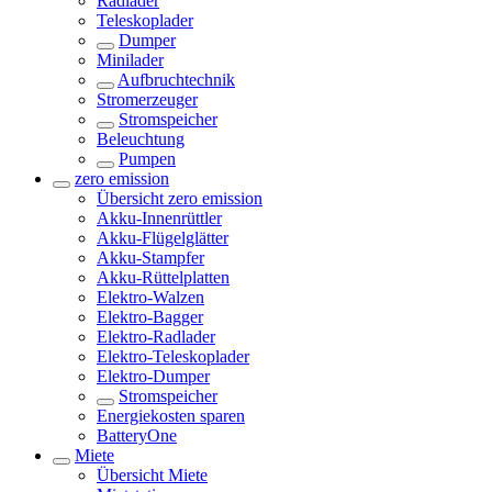
Radlader
Teleskoplader
Dumper
Minilader
Aufbruchtechnik
Stromerzeuger
Stromspeicher
Beleuchtung
Pumpen
zero emission
Übersicht
zero emission
Akku-Innenrüttler
Akku-Flügelglätter
Akku-Stampfer
Akku-Rüttelplatten
Elektro-Walzen
Elektro-Bagger
Elektro-Radlader
Elektro-Teleskoplader
Elektro-Dumper
Stromspeicher
Energiekosten sparen
BatteryOne
Miete
Übersicht
Miete