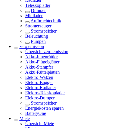
Radlader
Teleskoplader
Dumper
Minilader
Aufbruchtechnik
Stromerzeuger
Stromspeicher
Beleuchtung
Pumpen
zero emission
Übersicht
zero emission
Akku-Innenrüttler
Akku-Flügelglätter
Akku-Stampfer
Akku-Rüttelplatten
Elektro-Walzen
Elektro-Bagger
Elektro-Radlader
Elektro-Teleskoplader
Elektro-Dumper
Stromspeicher
Energiekosten sparen
BatteryOne
Miete
Übersicht
Miete