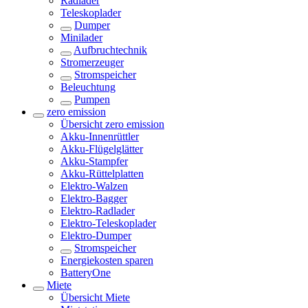
Radlader
Teleskoplader
Dumper
Minilader
Aufbruchtechnik
Stromerzeuger
Stromspeicher
Beleuchtung
Pumpen
zero emission
Übersicht
zero emission
Akku-Innenrüttler
Akku-Flügelglätter
Akku-Stampfer
Akku-Rüttelplatten
Elektro-Walzen
Elektro-Bagger
Elektro-Radlader
Elektro-Teleskoplader
Elektro-Dumper
Stromspeicher
Energiekosten sparen
BatteryOne
Miete
Übersicht
Miete