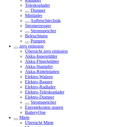
Radlader
Teleskoplader
Dumper
Minilader
Aufbruchtechnik
Stromerzeuger
Stromspeicher
Beleuchtung
Pumpen
zero emission
Übersicht
zero emission
Akku-Innenrüttler
Akku-Flügelglätter
Akku-Stampfer
Akku-Rüttelplatten
Elektro-Walzen
Elektro-Bagger
Elektro-Radlader
Elektro-Teleskoplader
Elektro-Dumper
Stromspeicher
Energiekosten sparen
BatteryOne
Miete
Übersicht
Miete