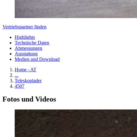
Vertriebspartner finden
Highlights
Technische Daten
Abmessungen
Ausstattung
Medien und Download
Home - AT
...
Teleskoplader
4507
Fotos und Videos