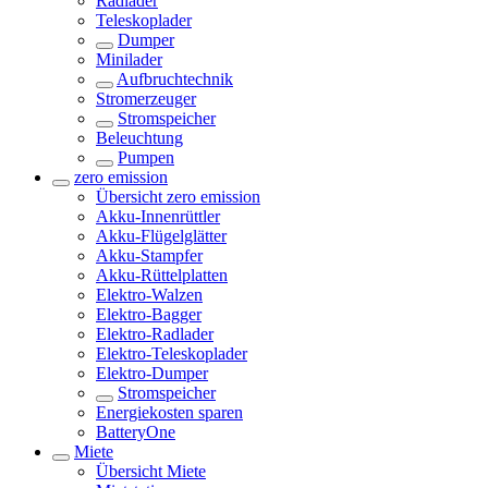
Radlader
Teleskoplader
Dumper
Minilader
Aufbruchtechnik
Stromerzeuger
Stromspeicher
Beleuchtung
Pumpen
zero emission
Übersicht
zero emission
Akku-Innenrüttler
Akku-Flügelglätter
Akku-Stampfer
Akku-Rüttelplatten
Elektro-Walzen
Elektro-Bagger
Elektro-Radlader
Elektro-Teleskoplader
Elektro-Dumper
Stromspeicher
Energiekosten sparen
BatteryOne
Miete
Übersicht
Miete