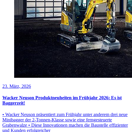
23. März, 2026
Wacker Neuson Produktneuheiten im Frühjahr 2026: Es ist
Baggerzeit!
• Wacker Neuson präsentiert zum Frühjahr unter anderem drei neue
Minibagger der 2-Tonnen-Klasse sowie eine ferngesteuerte
Grabenwalze • Diese Innovationen machen die Baustelle effizienter
und Kunden erfolgreicher