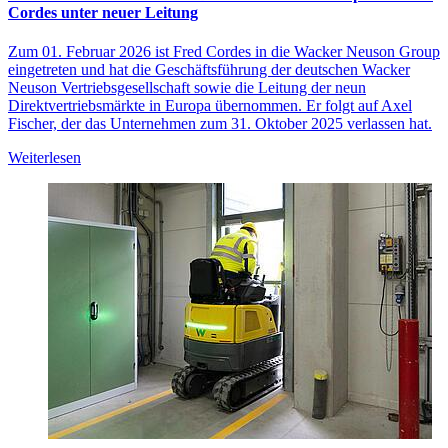
Cordes unter neuer Leitung
Zum 01. Februar 2026 ist Fred Cordes in die Wacker Neuson Group
eingetreten und hat die Geschäftsführung der deutschen Wacker
Neuson Vertriebsgesellschaft sowie die Leitung der neun
Direktvertriebsmärkte in Europa übernommen. Er folgt auf Axel
Fischer, der das Unternehmen zum 31. Oktober 2025 verlassen hat.
Weiterlesen