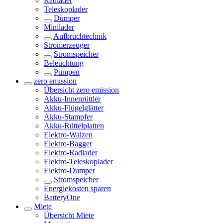
Radlader
Teleskoplader
Dumper
Minilader
Aufbruchtechnik
Stromerzeuger
Stromspeicher
Beleuchtung
Pumpen
zero emission
Übersicht
zero emission
Akku-Innenrüttler
Akku-Flügelglätter
Akku-Stampfer
Akku-Rüttelplatten
Elektro-Walzen
Elektro-Bagger
Elektro-Radlader
Elektro-Teleskoplader
Elektro-Dumper
Stromspeicher
Energiekosten sparen
BatteryOne
Miete
Übersicht
Miete