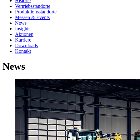
Historie
Vertriebsstandorte
Produktionsstandorte
Messen & Events
News
Insights
Aktionen
Karriere
Downloads
Kontakt
News