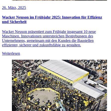
26. März, 2025
Wacker Neuson im Frühjahr 2025: Innovation für Effizienz
und Sicherheit
Wacker Neuson präsentiert zum Frühjahr insgesamt 10 neue
Maschinen. Innovationen unterstreichen Bestrebungen des
Unternehmens, gemeinsam mit den Kunden die Baustellen
effizienter, sicherer und zukunftsfähig zu gestalten.
Weiterlesen